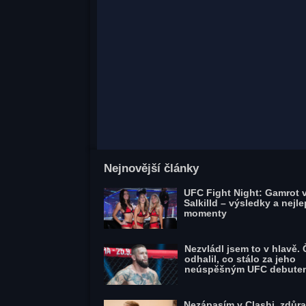
Nejnovější články
UFC Fight Night: Gamrot v
Salkilld – výsledky a nejle
momenty
Nezvládl jsem to v hlavě.
odhalil, co stálo za jeho
neúspěšným UFC debute
Nezápasím v Clashi, zdůra