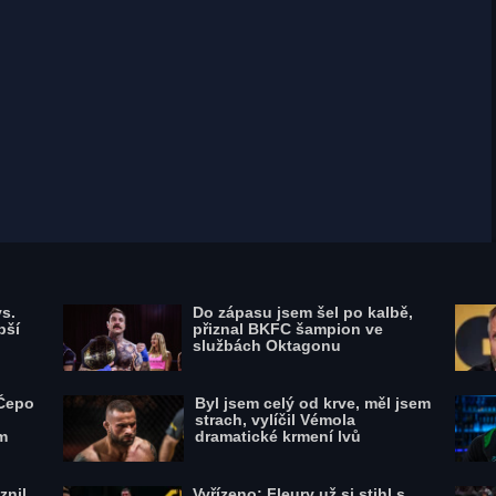
Nunes poslala Peñu několikrát k zemi,
Američanka se ale odmítala vzdát a rvala
se jako lev do poslední vteřiny, zdroj:
Profimedia
s.
Do zápasu jsem šel po kalbě,
pší
přiznal BKFC šampion ve
službách Oktagonu
 Čepo
Byl jsem celý od krve, měl jsem
strach, vylíčil Vémola
m
dramatické krmení lvů
znil
Vyřízeno: Fleury už si stihl s