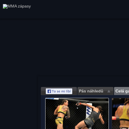
Pás náhledů
Celá ga
Save