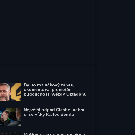
Byl to rozlučkový zápas,
okomentoval promotér
budoucnost hvězdy Oktagonu
Největší odpad Clashe, nebral
si servítky Karlos Benda
McGregor je po operaci. Příští