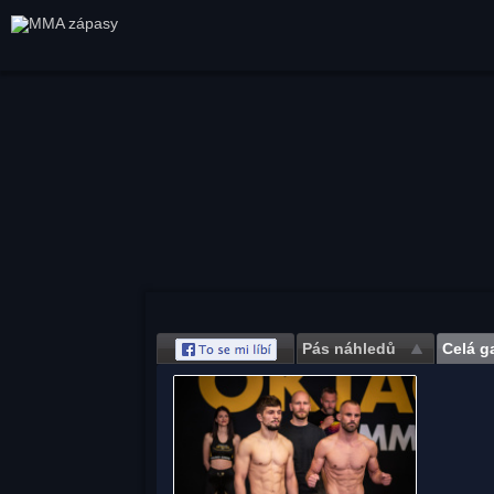
Pás náhledů
Celá ga
Save