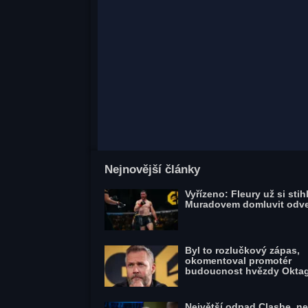
Nejnovější články
Vyřízeno: Fleury už si stihl
Muradovem domluvit odv
Byl to rozlučkový zápas,
okomentoval promotér
budoucnost hvězdy Okta
Největší odpad Clashe, ne