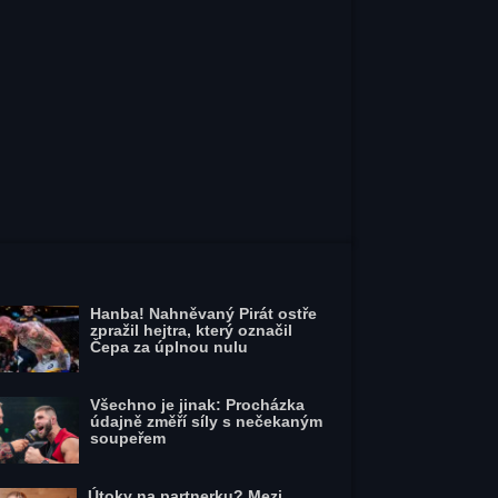
Hanba! Nahněvaný Pirát ostře
zpražil hejtra, který označil
Čepa za úplnou nulu
Všechno je jinak: Procházka
údajně změří síly s nečekaným
soupeřem
Útoky na partnerku? Mezi