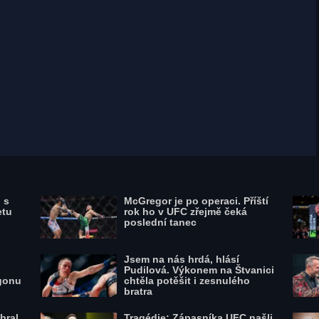
Na Ahmedu Vilovi a Jardovi Pokorném
byla únava znát., zdroj: FOTO: Se
svolením Oktagon MMA
 s
McGregor je po operaci. Příští
etu
rok ho v UFC zřejmě čeká
poslední tanec
Jsem na nás hrdá, hlásí
Pudilová. Výkonem na Štvanici
gonu
chtěla potěšit i zesnulého
bratra
bral
Tragédie: Zápasníka UFC našli