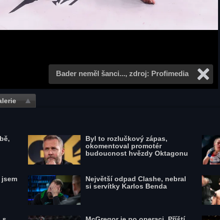
Bader neměl šanci..., zdroj: Profimedia
lerie
bě,
Byl to rozlučkový zápas,
okomentoval promotér
budoucnost hvězdy Oktagonu
l jsem
Největší odpad Clashe, nebral
si servítky Karlos Benda
 s
McGregor je po operaci. Příští