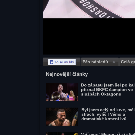
Pás náhledů
Celá ga
Save
Nejnovější články
Do zápasu jsem šel po kal
přiznal BKFC šampion ve
službách Oktagonu
Byl jsem celý od krve, mě
strach, vylíčil Vémola
dramatické krmení lvů
Vyřízeno: Fleury už si stihl