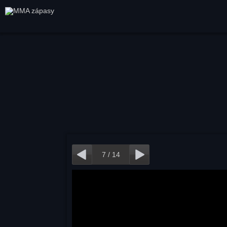
7
/
14