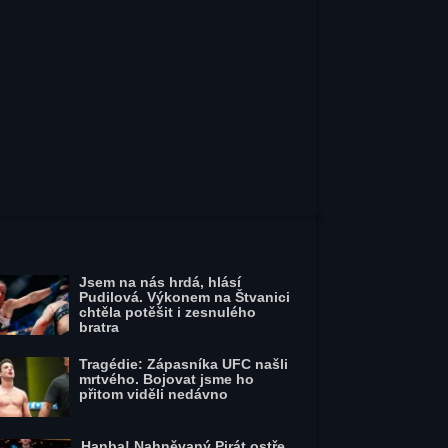
Jsem na nás hrdá, hlásí
Pudilová. Výkonem na Štvanici
chtěla potěšit i zesnulého
bratra
Tragédie: Zápasníka UFC našli
mrtvého. Bojovat jsme ho
přitom viděli nedávno
Hanba! Nahněvaný Pirát ostře