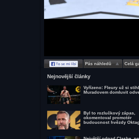
Pás náhledů
Celá ga
Save
Nejnovější články
Vyřízeno: Fleury už si stihl
Muradovem domluvit odv
Byl to rozlučkový zápas,
okomentoval promotér
budoucnost hvězdy Okta
Největší odpad Clashe, ne