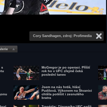
Cory Sandhagen, zdroj: Profimedia
lerie
 s
McGregor je po operaci. Příští
etu
rok ho v UFC zřejmě čeká
poslední tanec
Jsem na nás hrdá, hlásí
Pudilová. Výkonem na Štvanici
gonu
chtěla potěšit i zesnulého
bratra
bral
Tragédie: Zápasníka UFC našli