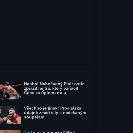
Hanba! Nahněvaný Pirát ostře
zpražil hejtra, který označil
Čepa za úplnou nulu
Všechno je jinak: Procházka
údajně změří síly s nečekaným
soupeřem
Útoky na partnerku? Mezi