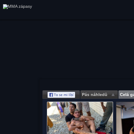
Pás náhledů
Celá ga
Save