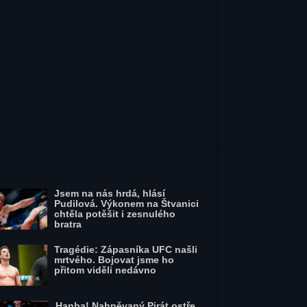
Jsem na nás hrdá, hlásí
Pudilová. Výkonem na Štvanici
chtěla potěšit i zesnulého
bratra
Tragédie: Zápasníka UFC našli
mrtvého. Bojovat jsme ho
přitom viděli nedávno
Hanba! Nahněvaný Pirát ostře