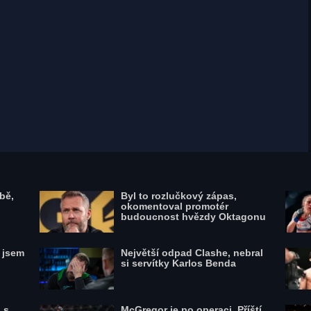
Felipe Colares neváhal a mladého zloděje
zadržel, zdroj: Profimedia
bě,
Byl to rozlučkový zápas,
okomentoval promotér
budoucnost hvězdy Oktagonu
l jsem
Největší odpad Clashe, nebral
si servítky Karlos Benda
 s
McGregor je po operaci. Příští