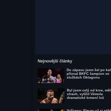
Nejnovější články
Do zápasu jsem šel po kal
přiznal BKFC šampion ve
službách Oktagonu
Byl jsem celý od krve, mě
strach, vylíčil Vémola
dramatické krmení lvů
Vyřízeno: Fleury už si stihl