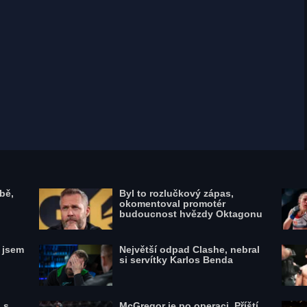
Jan Malach, zdroj: FOTO: Se svolením
Oktagon MMA
bě,
Byl to rozlučkový zápas,
okomentoval promotér
budoucnost hvězdy Oktagonu
l jsem
Největší odpad Clashe, nebral
si servítky Karlos Benda
 s
McGregor je po operaci. Příští