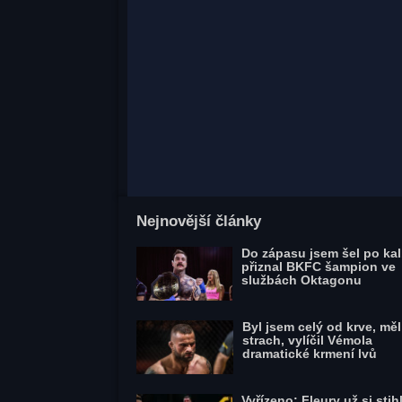
Nejnovější články
Do zápasu jsem šel po kal
přiznal BKFC šampion ve
službách Oktagonu
Byl jsem celý od krve, mě
strach, vylíčil Vémola
dramatické krmení lvů
Vyřízeno: Fleury už si stihl