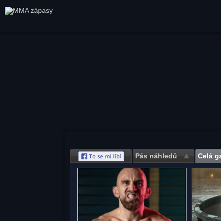
Pás náhledů
Celá ga
Save