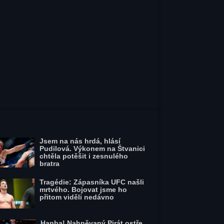
Jsem na nás hrdá, hlásí
Pudilová. Výkonem na Štvanici
chtěla potěšit i zesnulého
bratra
Tragédie: Zápasníka UFC našli
mrtvého. Bojovat jsme ho
přitom viděli nedávno
Hanba! Nahněvaný Pirát ostře