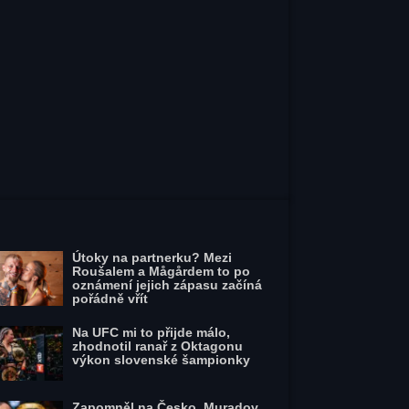
Útoky na partnerku? Mezi
Roušalem a Mågårdem to po
oznámení jejich zápasu začíná
pořádně vřít
Na UFC mi to přijde málo,
zhodnotil ranař z Oktagonu
výkon slovenské šampionky
Zapomněl na Česko. Muradov