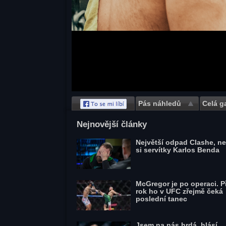
Pás náhledů
Celá ga
Save
Nejnovější články
Největší odpad Clashe, ne
si servítky Karlos Benda
McGregor je po operaci. Př
rok ho v UFC zřejmě čeká
poslední tanec
Jsem na nás hrdá, hlásí