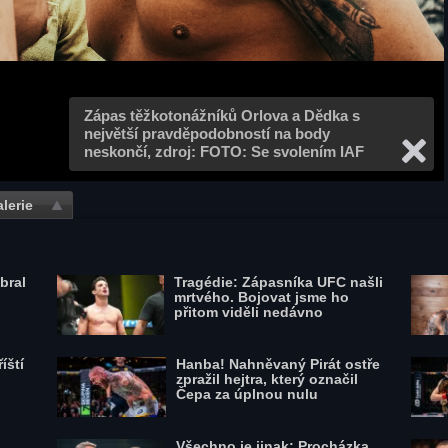
Zápas těžkotonážníků Orlova a Dědka s
největší pravděpodobností na body
neskončí, zdroj: FOTO: Se svolením IAF
lerie
bral
Tragédie: Zápasníka UFC našli
mrtvého. Bojovat jsme ho
přitom viděli nedávno
íští
Hanba! Nahněvaný Pirát ostře
zpražil hejtra, který označil
Čepa za úplnou nulu
Všechno je jinak: Procházka