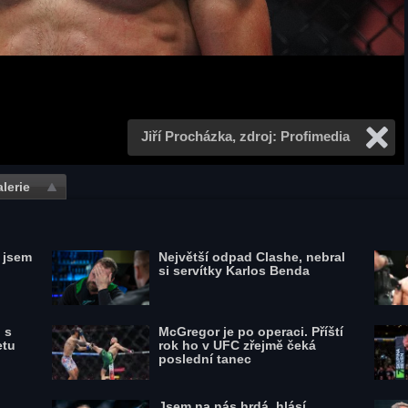
Jiří Procházka, zdroj: Profimedia
lerie
l jsem
Největší odpad Clashe, nebral
si servítky Karlos Benda
 s
McGregor je po operaci. Příští
etu
rok ho v UFC zřejmě čeká
poslední tanec
Jsem na nás hrdá, hlásí