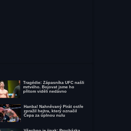
Tragédie: Zápasníka UFC našli
mrtvého. Bojovat jsme ho
přitom viděli nedávno
Hanba! Nahněvaný Pirát ostře
zpražil hejtra, který označil
Čepa za úplnou nulu
Všechno je jinak: Procházka