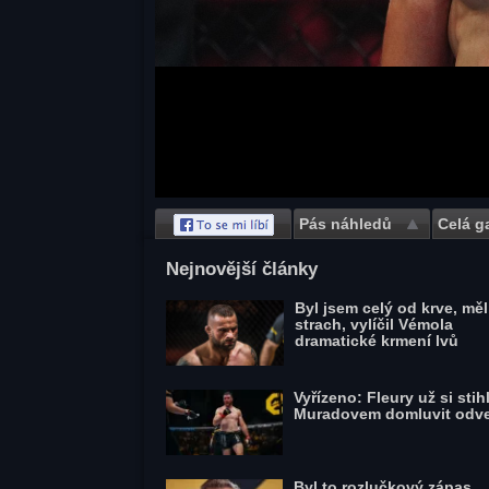
Pás náhledů
Celá ga
Save
Nejnovější články
Byl jsem celý od krve, mě
strach, vylíčil Vémola
dramatické krmení lvů
Vyřízeno: Fleury už si stihl
Muradovem domluvit odv
Byl to rozlučkový zápas,