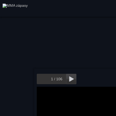
1
/
106