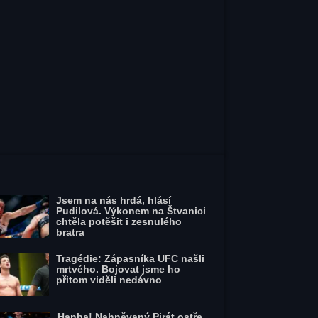
Jsem na nás hrdá, hlásí
Pudilová. Výkonem na Štvanici
chtěla potěšit i zesnulého
bratra
Tragédie: Zápasníka UFC našli
mrtvého. Bojovat jsme ho
přitom viděli nedávno
Hanba! Nahněvaný Pirát ostře