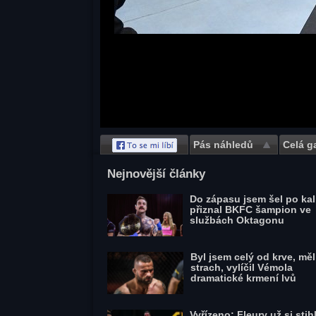
Pás náhledů
Celá ga
Save
Nejnovější články
Do zápasu jsem šel po kal
přiznal BKFC šampion ve
službách Oktagonu
Byl jsem celý od krve, mě
strach, vylíčil Vémola
dramatické krmení lvů
Vyřízeno: Fleury už si stihl