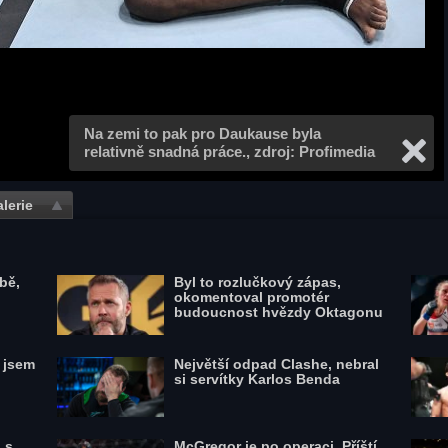
Na zemi to pak pro Daukause byla
relativně snadná práce., zdroj: Profimedia
lerie
bě,
Byl to rozlučkový zápas,
okomentoval promotér
budoucnost hvězdy Oktagonu
l jsem
Největší odpad Clashe, nebral
si servítky Karlos Benda
 s
McGregor je po operaci. Příští