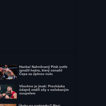
Hanba! Nahněvaný Pirát ostře
zpražil hejtra, který označil
Čepa za úplnou nulu
Všechno je jinak: Procházka
údajně změří síly s nečekaným
soupeřem
Útoky na partnerku? Mezi