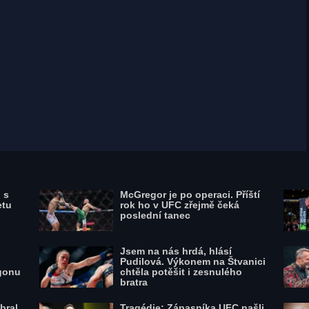
Natan Levy dal internetovému trollovi
pořádnou lekci., zdroj: Foto: Getty Images
 s
McGregor je po operaci. Příští
etu
rok ho v UFC zřejmě čeká
poslední tanec
Jsem na nás hrdá, hlásí
Pudilová. Výkonem na Štvanici
gonu
chtěla potěšit i zesnulého
bratra
bral
Tragédie: Zápasníka UFC našli