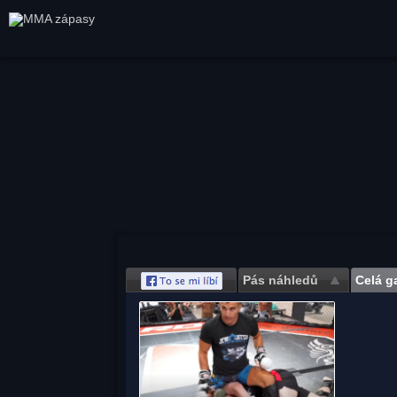
Pás náhledů
Celá ga
Save