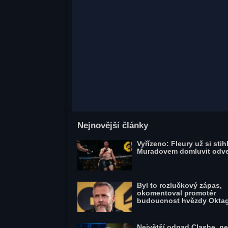
Nejnovější články
Vyřízeno: Fleury už si stihl
Muradovem domluvit odv
Byl to rozlučkový zápas,
okomentoval promotér
budoucnost hvězdy Okta
Největší odpad Clashe, ne