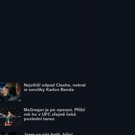
Největší odpad Clashe, nebral
si servítky Karlos Benda
McGregor je po operaci. Příští
rok ho v UFC zřejmě čeká
poslední tanec
Jsem na nás hrdá, hlásí