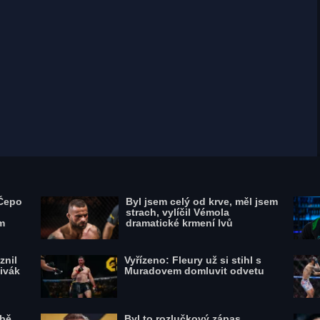
Usman Nurmagomedov a šéf Bellatoru
Scott Coker, zdroj: Profimedia
 Čepo
Byl jsem celý od krve, měl jsem
strach, vylíčil Vémola
m
dramatické krmení lvů
znil
Vyřízeno: Fleury už si stihl s
Sivák
Muradovem domluvit odvetu
bě,
Byl to rozlučkový zápas,