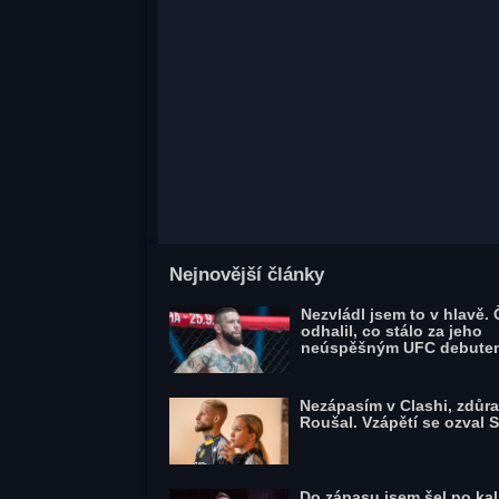
Nejnovější články
Nezvládl jsem to v hlavě.
odhalil, co stálo za jeho
neúspěšným UFC debute
Nezápasím v Clashi, zdůra
Roušal. Vzápětí se ozval 
Do zápasu jsem šel po kal