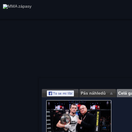
Pás náhledů
Celá ga
Save