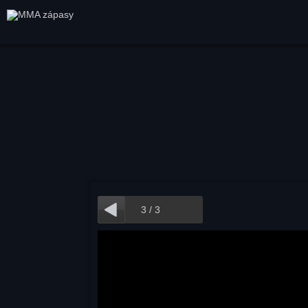
3
/
3