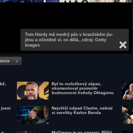
Tom Hardy má modrý pás v brazilském jiu-
jitsu a očividně ví, co dělá., zdroj:
Getty
Images
lerie
bě,
Byl to rozlučkový zápas,
okomentoval promotér
budoucnost hvězdy Oktagonu
l jsem
Největší odpad Clashe, nebral
si servítky Karlos Benda
 s
McGregor je po operaci. Příští