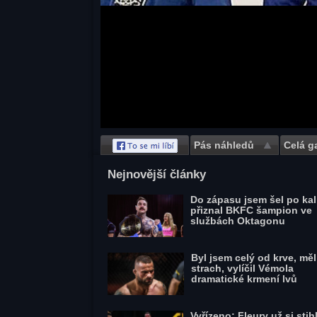
Pás náhledů
Celá ga
Save
Nejnovější články
Do zápasu jsem šel po kal
přiznal BKFC šampion ve
službách Oktagonu
Byl jsem celý od krve, mě
strach, vylíčil Vémola
dramatické krmení lvů
Vyřízeno: Fleury už si stihl