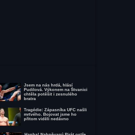
Jsem na nás hrdá, hlásí
Pudilová. Výkonem na Štvanici
chtěla potěšit i zesnulého
bratra
Tragédie: Zápasníka UFC našli
mrtvého. Bojovat jsme ho
přitom viděli nedávno
Hanba! Nahněvaný Pirát ostře