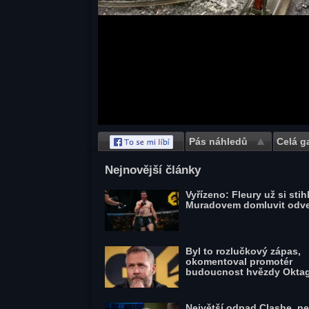
Pás náhledů
Celá ga
Save
Nejnovější články
Vyřízeno: Fleury už si stihl
Muradovem domluvit odv
Byl to rozlučkový zápas,
okomentoval promotér
budoucnost hvězdy Okta
Největší odpad Clashe, ne