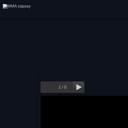
1
/
5