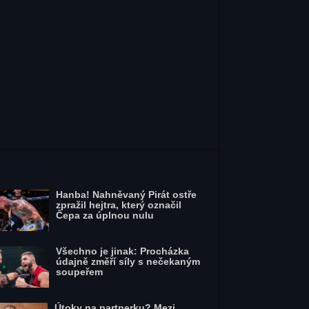
Hanba! Nahněvaný Pirát ostře
zpražil hejtra, který označil
Čepa za úplnou nulu
Všechno je jinak: Procházka
údajně změří síly s nečekaným
soupeřem
Útoky na partnerku? Mezi