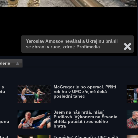
Yaroslav Amosov neváhal a Ukrajinu bránil
se zbraní v ruce, zdroj: Profimedia
lerie
 s
McGregor je po operaci. Příští
etu
rok ho v UFC zřejmě čeká
poslední tanec
Jsem na nás hrdá, hlásí
Pudilová. Výkonem na Štvanici
gonu
chtěla potěšit i zesnulého
bratra
bral
Tragédie: Zápasníka UFC našli